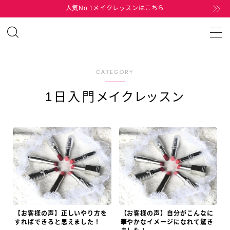
人気No.1メイクレッスンはこちら
MENU
HOME
CATEGORY
1日入門メイクレッスン
MENU
TEL
MAIL
【お客様の声】正しいやり方を
【お客様の声】自分がこんなに
すればできると思えました！
華やかなイメージになれて驚き