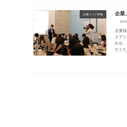
企業
企業メイク研修
2016
企業様
クアン
わせ、
だくた