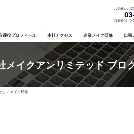
お気軽にお問
03
営業時間 10:
取締役プロフィール
本社アクセス
企業メイク研修
出張
社メイクアンリミテッド ブロ
ージ
メイク研修