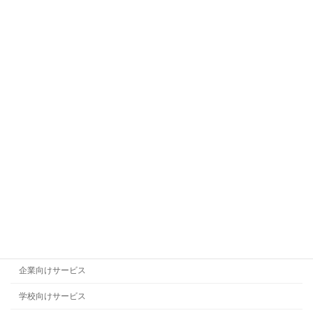
カテゴリー
お仕事情報
サービス概要
メイクレッスン
メイク講師派遣
メイク講師育成講座
代表者プロフィール
企業のお客様の声
企業メイク研修
企業向けサービス
学校向けサービス