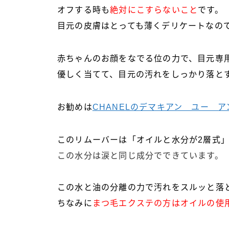
オフする時も
絶対にこすらないこと
です。
目元の皮膚はとっても薄くデリケートなの
赤ちゃんのお顔をなでる位の力で、目元専
優しく当てて、目元の汚れをしっかり落と
お勧めは
CHANELのデマキアン ユー 
このリムーバーは「オイルと水分が2層式
この水分は涙と同じ成分でできています。
この水と油の分離の力で汚れをスルッと落
ちなみに
まつ毛エクステの方はオイルの使