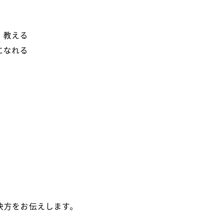
」
教える
になれる
決方をお伝えします。