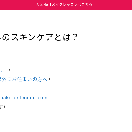
人気No.1メイクレッスンはこちら
みのスキンケアとは？
ュー
/
以外にお住まいの方へ
/
make-unlimited.com
す）