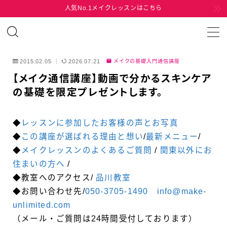
人気No.1メイクレッスンはこちら
MENU
2015.02.05
2026.07.21
メイクの基礎入門通信講座
HOME
【メイク通信講座】動画で分かるスキンケア
の基礎を限定プレゼントします。
MENU
◆
レッスンに参加したお客様の声とお写真
TEL
◆
この講座が選ばれる理由と想い
/
最新メニュー
/
◆
メイクレッスンのよくあるご質問
/
関東以外にお
MAIL
住まいの方へ
/
◆
教室へのアクセス/
品川教室
◆
お問い合わせ先/
050-3705-1490
info@make-
unlimited.com
（メール・ご質問は24時間受付しております）