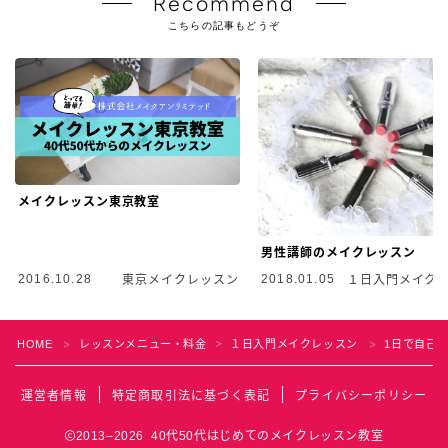
Recommend
こちらの記事もどうぞ
メイクレッスン東京教室
男性講師のメイクレッスン
2016.10.28
2018.01.05
東京メイクレッスン
１日入門メイク
ン
HOME
レッスンメニュー・料金
１日入門メイクレッスン
1日で自己
＞
＞
＞
Follow Me
運営者情報
特定商取引法に基づく表記
プライバシーポリシー
2013–2026 40代50代はじめてのメイクレッスン教室