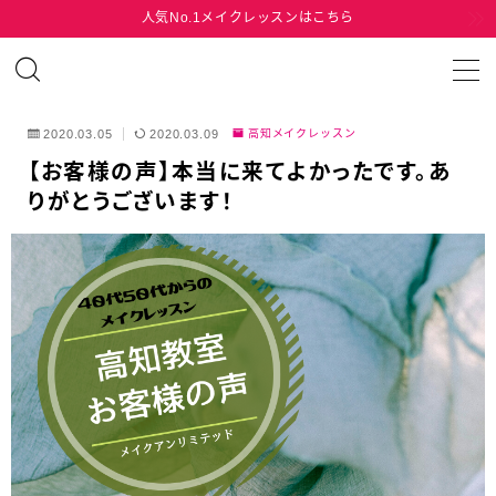
人気No.1メイクレッスンはこちら
MENU
2020.03.05
2020.03.09
高知メイクレッスン
HOME
【お客様の声】本当に来てよかったです。あ
りがとうございます！
MENU
TEL
MAIL